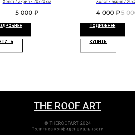
Холст / акрил / 20х20 см
Холст / акрил / 20х
5 000
₽
4 000
₽
5 00
ОДРОБНЕЕ
ПОДРОБНЕЕ
УПИТЬ
КУПИТЬ
THE ROOF ART
© THEROOFART 2024
Политика конфиденциальности