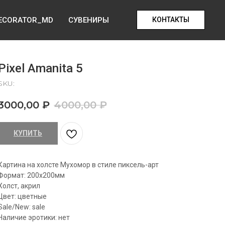
ECORATOR_MD
СУВЕНИРЫ
КОНТАКТЫ
Pixel Amanita 5
SKU:
3000,00
₽
4000,00
₽
КУПИТЬ
Картина на холсте Мухомор в стиле пиксель-арт
Формат: 200х200мм
Холст, акрил
Цвет: цветные
Sale/New: sale
Наличие эротики: нет