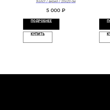
Холст / акрил / 20х20 см
5 000
₽
ПОДРОБНЕЕ
П
КУПИТЬ
К