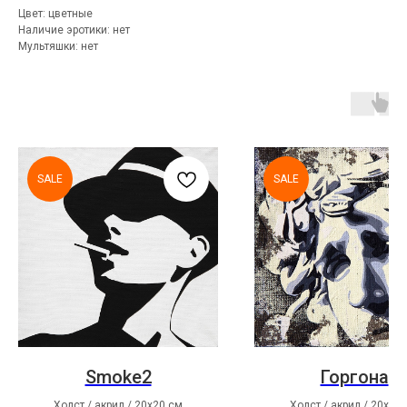
Цвет: цветные
Наличие эротики: нет
Мультяшки: нет
SALE
SALE
Smoke2
Горгона
Холст / акрил / 20х20 см
Холст / акрил / 20х20