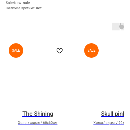
Sale/New: sale
Наличие эротики: нет
SALE
SALE
The Shining
Skull pink
Холст/ акрил / 60х60см
Холст/ акрил / 90х90