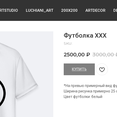
ARTSTUDIO
LUCHIANI_ART
200X200
ARTDECOR
D
Футболка XXX
SKU:
2500,00
₽
3000,00
КУПИТЬ
*На превью примерный вид фу
Ширина рисунка примерно 25 
Цвет футболки: белый